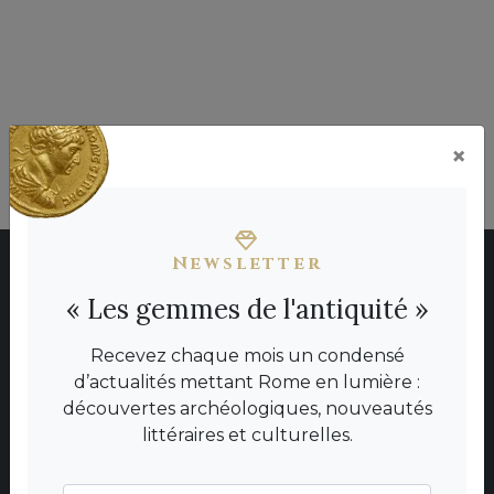
×
American Numismatic Society
Newsletter
« Les gemmes de l'antiquité »
Ils ont un jour régné sur l'empire
Recevez chaque mois un condensé
d’actualités mettant Rome en lumière :
DÉCOUVREZ
découvertes archéologiques, nouveautés
D'AUTRES
littéraires et culturelles.
EMPEREURS