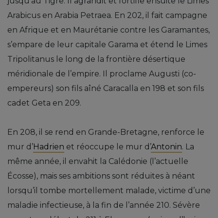
jusqu’au Tigre. Il agrandit et fortifie ensuite le Limes
Arabicus en Arabia Petraea. En 202, il fait campagne
en Afrique et en Maurétanie contre les Garamantes,
s’empare de leur capitale Garama et étend le Limes
Tripolitanus le long de la frontière désertique
méridionale de l’empire. Il proclame Augusti (co-
empereurs) son fils aîné Caracalla en 198 et son fils
cadet Geta en 209.
En 208, il se rend en Grande-Bretagne, renforce le
mur d’
Hadrien
et réoccupe le mur d’
Antonin
. La
même année, il envahit la Calédonie (l’actuelle
Écosse), mais ses ambitions sont réduites à néant
lorsqu’il tombe mortellement malade, victime d’une
maladie infectieuse, à la fin de l’année 210. Sévère