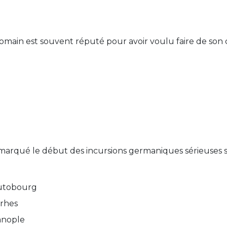
main est souvent réputé pour avoir voulu faire de son
 marqué le début des incursions germaniques sérieuses su
eutobourg
rrhes
ianople