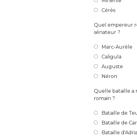
Minerve
Cérès
Quel empereur ro
sénateur ?
Marc-Aurèle
Caligula
Auguste
Néron
Quelle bataille a
romain ?
Bataille de T
Bataille de Ca
Bataille d'Adr