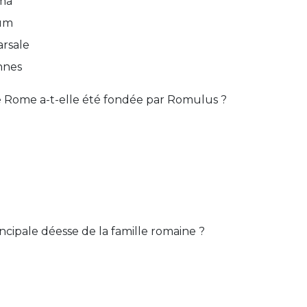
ama
ium
arsale
nnes
e Rome a-t-elle été fondée par Romulus ?
incipale déesse de la famille romaine ?