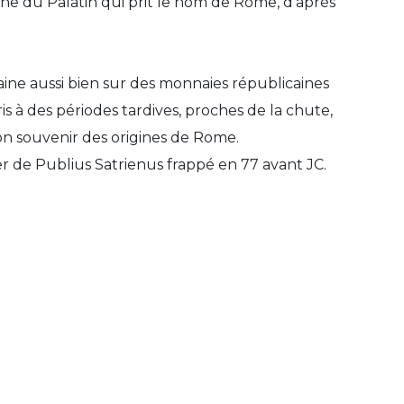
lline du Palatin qui prit le nom de Rome, d’après
ine aussi bien sur des monnaies républicaines
s à des périodes tardives, proches de la chute,
n souvenir des origines de Rome.
 de Publius Satrienus frappé en 77 avant JC.