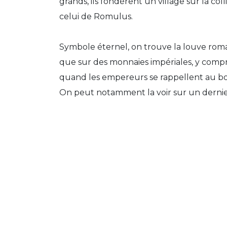
grands, ils fondèrent un village sur la co
celui de Romulus.
Symbole éternel, on trouve la louve roma
que sur des monnaies impériales, y compri
quand les empereurs se rappellent au bo
On peut notamment la voir sur un dernier