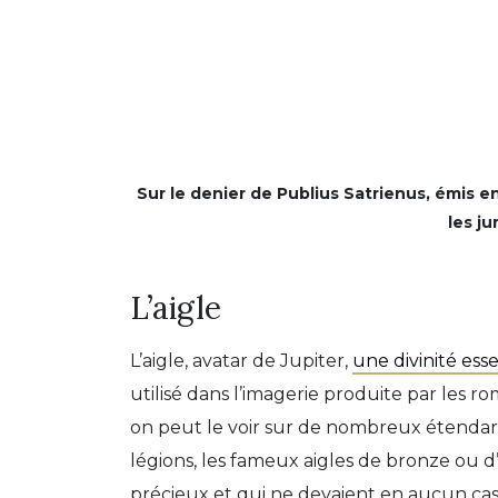
Sur le denier de Publius Satrienus, émis en
les j
L’aigle
L’aigle, avatar de Jupiter,
une divinité es
utilisé dans l’imagerie produite par les r
on peut le voir sur de nombreux étendards.
légions, les fameux aigles de bronze ou d’
précieux et qui ne devaient en aucun cas