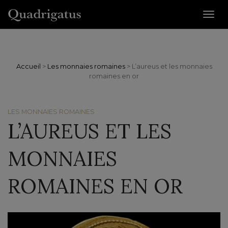
Accueil
>
Les monnaies romaines
>
L’aureus et les monnaies
romaines en or
LES MONNAIES ROMAINES
L’AUREUS ET LES
MONNAIES
ROMAINES EN OR