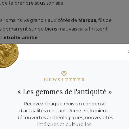
de le prendre sous son aile.
s romains, va grandir aux côtés de
Marcus
, fils de
s démarrent sur de biens mauvais rails, finissent
ne
étroite amitié
.
ne éducation dure et stricte qui vise à les
és au métier des armes.
Newsletter
te BD sur Amazon
« Les gemmes de l'antiquité »
Recevez chaque mois un condensé
ANTE
d’actualités mettant Rome en lumière :
découvertes archéologiques, nouveautés
 prennent le chemin de Rome et réalisent
littéraires et culturelles.