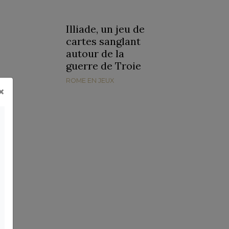
Illiade, un jeu de
cartes sanglant
autour de la
guerre de Troie
ROME EN JEUX
×