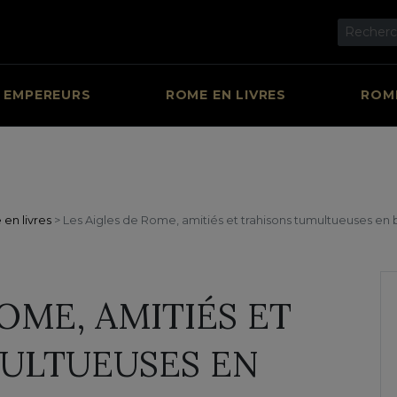
 EMPEREURS
ROME EN LIVRES
ROME
en livres
>
Les Aigles de Rome, amitiés et trahisons tumultueuses en
OME, AMITIÉS ET
ULTUEUSES EN