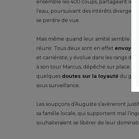
ensemble les 400 coups, partageant les 
l’eau, poursuivant des intérêts divergents
se perdre de vue.
Mais même quand leur amitié semble comp
réunir. Tous deux sont en effet
envoyés 
et carriériste, y évolue dans les rangs d
à son tour Marcus, dépêché sur place pa
quelques
doutes sur la loyauté
du germa
sous surveillance.
Les soupçons d’Auguste s’avèreront justifi
sa famille locale, qui supportent mal l’in
souhaiteraient se libérer de leur dominat